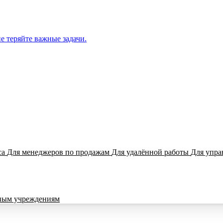
е теряйте важные задачи.
са
Для менеджеров по продажам
Для удалённой работы
Для упра
ным учреждениям