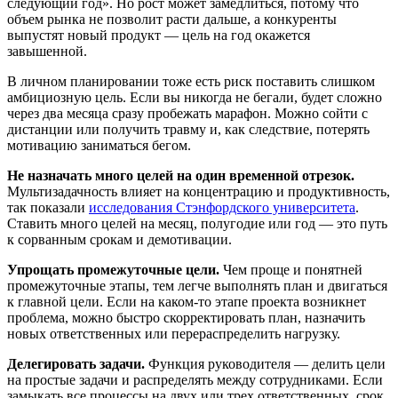
следующий год». Но рост может замедлиться, потому что
объем рынка не позволит расти дальше, а конкуренты
выпустят новый продукт — цель на год окажется
завышенной.
В личном планировании тоже есть риск поставить слишком
амбициозную цель. Если вы никогда не бегали, будет сложно
через два месяца сразу пробежать марафон. Можно сойти с
дистанции или получить травму и, как следствие, потерять
мотивацию заниматься бегом.
Не назначать много целей на один временной отрезок.
Мультизадачность влияет на концентрацию и продуктивность,
так показали
исследования Стэнфордского университета
.
Ставить много целей на месяц, полугодие или год — это путь
к сорванным срокам и демотивации.
Упрощать промежуточные цели.
Чем проще и понятней
промежуточные этапы, тем легче выполнять план и двигаться
к главной цели. Если на каком-то этапе проекта возникнет
проблема, можно быстро скорректировать план, назначить
новых ответственных или перераспределить нагрузку.
Делегировать задачи.
Функция руководителя — делить цели
на простые задачи и распределять между сотрудниками. Если
замыкать все процессы на двух или трех ответственных, срок