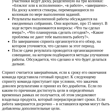
участники ведут доску, разделённую на три колонки:
«блэклог или к исполнению», «в работе», «завершено».
На доску клеятся стикеры, перемещающиеся по
колонкам по мере выполнения заданий.
Результаты выполненной работы обсуждаются на
ежедневных собраниях. Они короткие, про 15 минут. В
ходе встреч поднимаются вопросы: «Что ты сделал
вчера?», «Что планируешь сделать сегодня?», «Какие
проблемы не дают тебе выполнить работу?».
По завершению спринта организуется его обзор, на
котором уточняется, что сделано за этот период.
После сдачи результата проводится организационное
совещание, на котором подбираются методы улучшения
работы. Обсуждается, что сделано и что будет делаться
дальше.
Спринт считается завершённым, если к сроку его окончания
команда представила готовый продукт. К следующему
спринту команда приступает при условии, что заказчик
доволен результатами и принял их без доработок. Если по
каким-то причинам достигнуть цели в определённых
временных рамках не получается, об этом уведомляют
владельца продукта, который перераспределяет сроки. Если
работа завершается досрочно – в оставшееся время могут быть
добавлены дополнительные цели.