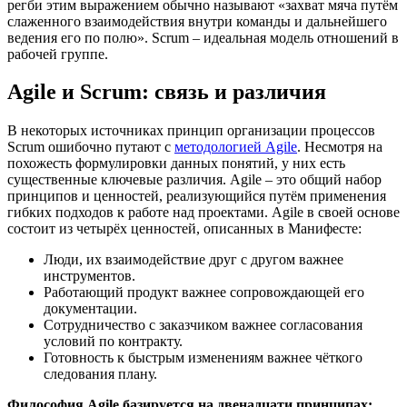
регби этим выражением обычно называют «захват мяча путём
слаженного взаимодействия внутри команды и дальнейшего
ведения его по полю». Scrum – идеальная модель отношений в
рабочей группе.
Agile и Scrum: связь и различия
В некоторых источниках принцип организации процессов
Scrum ошибочно путают с
методологией Agile
. Несмотря на
похожесть формулировки данных понятий, у них есть
существенные ключевые различия. Agile – это общий набор
принципов и ценностей, реализующийся путём применения
гибких подходов к работе над проектами. Agile в своей основе
состоит из четырёх ценностей, описанных в Манифесте:
Люди, их взаимодействие друг с другом важнее
инструментов.
Работающий продукт важнее сопровождающей его
документации.
Сотрудничество с заказчиком важнее согласования
условий по контракту.
Готовность к быстрым изменениям важнее чёткого
следования плану.
Философия Agile базируется на двенадцати принципах: