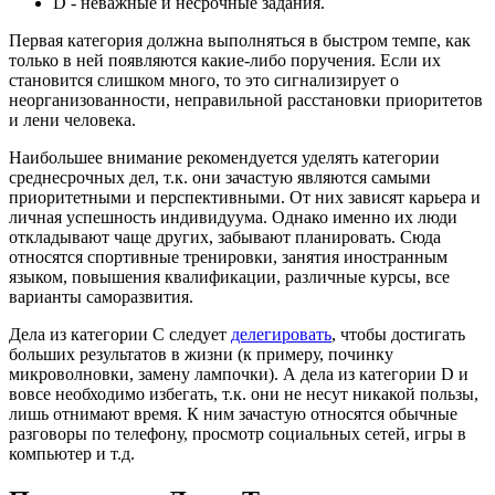
D - неважные и несрочные задания.
Первая категория должна выполняться в быстром темпе, как
только в ней появляются какие-либо поручения. Если их
становится слишком много, то это сигнализирует о
неорганизованности, неправильной расстановки приоритетов
и лени человека.
Наибольшее внимание рекомендуется уделять категории
среднесрочных дел, т.к. они зачастую являются самыми
приоритетными и перспективными. От них зависят карьера и
личная успешность индивидуума. Однако именно их люди
откладывают чаще других, забывают планировать. Сюда
относятся спортивные тренировки, занятия иностранным
языком, повышения квалификации, различные курсы, все
варианты саморазвития.
Дела из категории С следует
делегировать
, чтобы достигать
больших результатов в жизни (к примеру, починку
микроволновки, замену лампочки). А дела из категории D и
вовсе необходимо избегать, т.к. они не несут никакой пользы,
лишь отнимают время. К ним зачастую относятся обычные
разговоры по телефону, просмотр социальных сетей, игры в
компьютер и т.д.