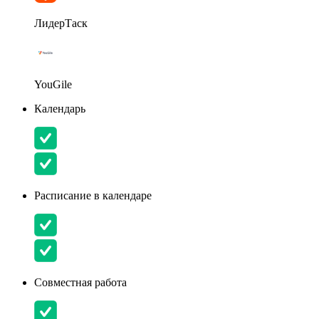
ЛидерТаск
YouGile
Календарь
Расписание в календаре
Совместная работа