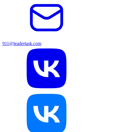
911@leadertask.com