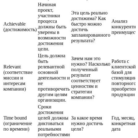
Начиная
проект,
Эта цель реально
участники
достижима? Как
процесса
Анализ
Achievable
быстро можно
должны быть
конкурентн
(достижимость)
достичь
уверены в
преимущест
запланированного
возможности
результата?
достижения
цели.
Цель должна
Зачем нам это
быть
Работа с
нужно? Насколько
Relevant
релевантной
клиентской
полученный
(соответствие
основной
базой для
результат
миссии и
деятельности и
стимуляции
соответствует
интересам
не
повторного
ценностям и
компании)
противоречить
приобретен
стратегии
другим целям
продукции
компании?
организации.
Сроки
достижения
Time bound
целей должны
За какое время
Год, месяц,
(ограничение
диктоваться
нужно достичь
конкретная
по времени)
реальными
цели?
дата
потребностями