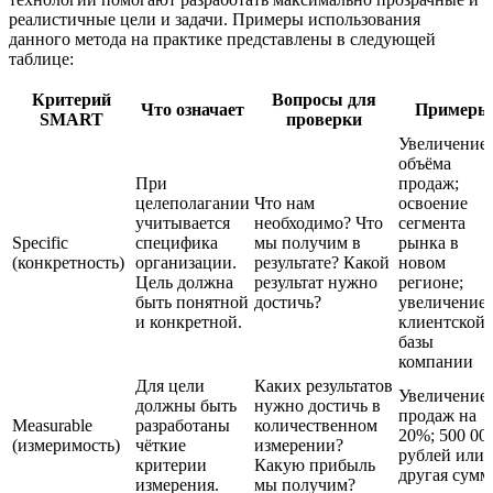
реалистичные цели и задачи. Примеры использования
данного метода на практике представлены в следующей
таблице:
Критерий
Вопросы для
Что означает
Примеры
SMART
проверки
Увеличение
объёма
При
продаж;
целеполагании
Что нам
освоение
учитывается
необходимо? Что
сегмента
Specific
специфика
мы получим в
рынка в
(конкретность)
организации.
результате? Какой
новом
Цель должна
результат нужно
регионе;
быть понятной
достичь?
увеличение
и конкретной.
клиентской
базы
компании
Для цели
Каких результатов
Увеличение
должны быть
нужно достичь в
продаж на
Measurable
разработаны
количественном
20%; 500 00
(измеримость)
чёткие
измерении?
рублей или
критерии
Какую прибыль
другая сумм
измерения.
мы получим?