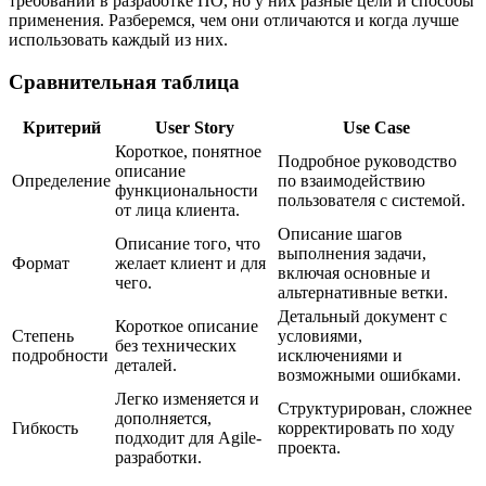
требований в разработке ПО, но у них разные цели и способы
применения. Разберемся, чем они отличаются и когда лучше
использовать каждый из них.
Сравнительная таблица
Критерий
User Story
Use Case
Короткое, понятное
Подробное руководство
описание
Определение
по взаимодействию
функциональности
пользователя с системой.
от лица клиента.
Описание шагов
Описание того, что
выполнения задачи,
Формат
желает клиент и для
включая основные и
чего.
альтернативные ветки.
Детальный документ с
Короткое описание
Степень
условиями,
без технических
подробности
исключениями и
деталей.
возможными ошибками.
Легко изменяется и
Структурирован, сложнее
дополняется,
Гибкость
корректировать по ходу
подходит для Agile-
проекта.
разработки.