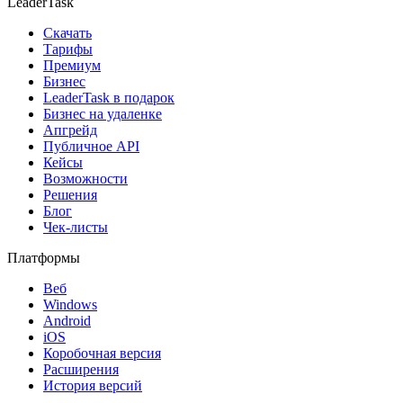
LeaderTask
Скачать
Тарифы
Премиум
Бизнес
LeaderTask в подарок
Бизнес на удаленке
Апгрейд
Публичное API
Кейсы
Возможности
Решения
Блог
Чек-листы
Платформы
Веб
Windows
Android
iOS
Коробочная версия
Расширения
История версий