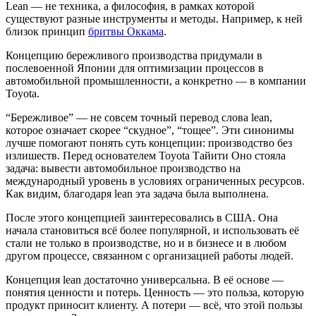
Lean — не техника, а философия, в рамках которой
существуют разные инструменты и методы. Например, к ней
близок принцип
бритвы Оккама
.
Концепцию бережливого производства придумали в
послевоенной Японии для оптимизации процессов в
автомобильной промышленности, а конкретно — в компании
Toyota.
“Бережливое” — не совсем точный перевод слова lean,
которое означает скорее “скудное”, “тощее”. Эти синонимы
лучше помогают понять суть концепции: производство без
излишеств. Перед основателем Toyota Тайити Оно стояла
задача: вывести автомобильное производство на
международный уровень в условиях ограниченных ресурсов.
Как видим, благодаря lean эта задача была выполнена.
После этого концепцией заинтересовались в США. Она
начала становиться всё более популярной, и использовать её
стали не только в производстве, но и в бизнесе и в любом
другом процессе, связанном с организацией работы людей.
Концепция lean достаточно универсальна. В её основе —
понятия ценности и потерь. Ценность — это польза, которую
продукт приносит клиенту. А потери — всё, что этой пользы