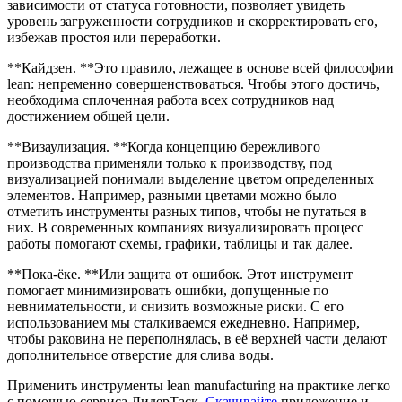
зависимости от статуса готовности, позволяет увидеть
уровень загруженности сотрудников и скорректировать его,
избежав простоя или переработки.
**Кайдзен. **Это правило, лежащее в основе всей философии
lean: непременно совершенствоваться. Чтобы этого достичь,
необходима сплоченная работа всех сотрудников над
достижением общей цели.
**Визаулизация. **Когда концепцию бережливого
производства применяли только к производству, под
визуализацией понимали выделение цветом определенных
элементов. Например, разными цветами можно было
отметить инструменты разных типов, чтобы не путаться в
них. В современных компаниях визуализировать процесс
работы помогают схемы, графики, таблицы и так далее.
**Пока-ёке. **Или защита от ошибок. Этот инструмент
помогает минимизировать ошибки, допущенные по
невнимательности, и снизить возможные риски. С его
использованием мы сталкиваемся ежедневно. Например,
чтобы раковина не переполнялась, в её верхней части делают
дополнительное отверстие для слива воды.
Применить инструменты lean manufacturing на практике легко
с помощью сервиса ЛидерТаск.
Скачивайте
приложение и