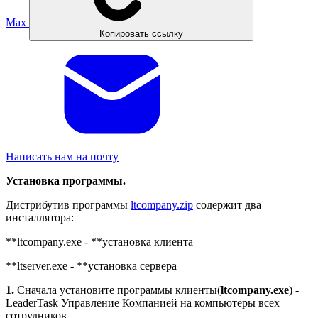
Max
Копировать ссылку
Написать нам на почту
Установка программы.
Дистрибутив программы
ltcompany.zip
содержит два
инсталлятора:
**ltcompany.exe - **установка клиента
**ltserver.exe - **установка сервера
1.
Сначала установите программы клиенты(
ltcompany.exe
) -
LeaderTask Управление Компанией на компьютеры всех
сотрудников.