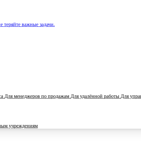
е теряйте важные задачи.
са
Для менеджеров по продажам
Для удалённой работы
Для упра
ным учреждениям