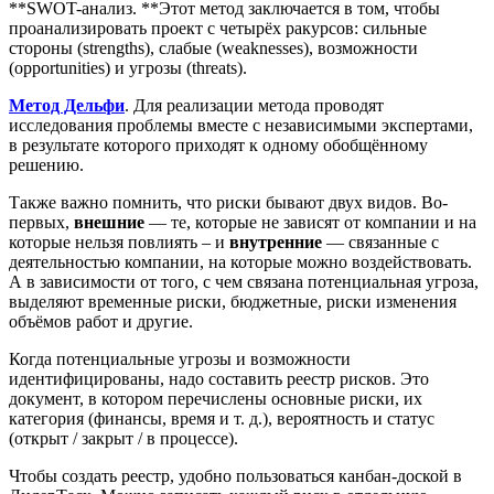
**SWOT-анализ. **Этот метод заключается в том, чтобы
проанализировать проект с четырёх ракурсов: сильные
стороны (strengths), слабые (weaknesses), возможности
(opportunities) и угрозы (threats).
Метод Дельфи
. Для реализации метода проводят
исследования проблемы вместе с независимыми экспертами,
в результате которого приходят к одному обобщённому
решению.
Также важно помнить, что риски бывают двух видов. Во-
первых,
внешние
— те, которые не зависят от компании и на
которые нельзя повлиять – и
внутренние
— связанные с
деятельностью компании, на которые можно воздействовать.
А в зависимости от того, с чем связана потенциальная угроза,
выделяют временные риски, бюджетные, риски изменения
объёмов работ и другие.
Когда потенциальные угрозы и возможности
идентифицированы, надо составить реестр рисков. Это
документ, в котором перечислены основные риски, их
категория (финансы, время и т. д.), вероятность и статус
(открыт / закрыт / в процессе).
Чтобы создать реестр, удобно пользоваться канбан-доской в