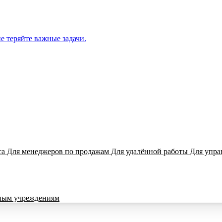
е теряйте важные задачи.
са
Для менеджеров по продажам
Для удалённой работы
Для упра
ным учреждениям