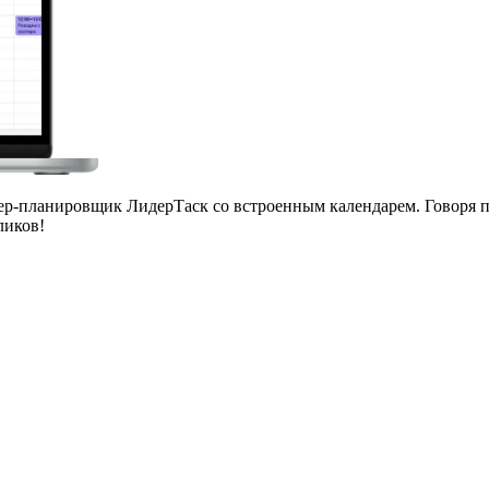
зер-планировщик ЛидерТаск
со встроенным календарем. Говоря п
ликов!