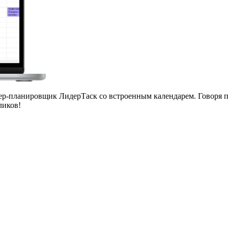
зер-планировщик ЛидерТаск
со встроенным календарем. Говоря п
ликов!