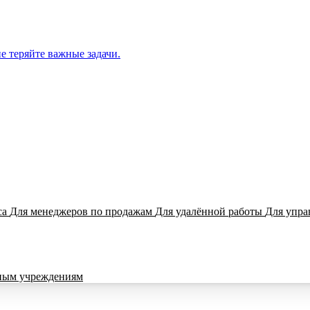
е теряйте важные задачи.
са
Для менеджеров по продажам
Для удалённой работы
Для упра
ным учреждениям