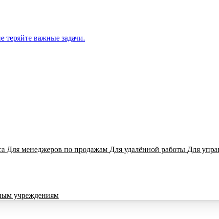
е теряйте важные задачи.
са
Для менеджеров по продажам
Для удалённой работы
Для упра
ным учреждениям