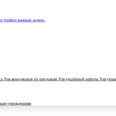
е теряйте важные задачи.
са
Для менеджеров по продажам
Для удалённой работы
Для упра
ным учреждениям