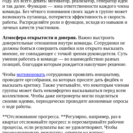
году. Их всего девять: мотиватор, реализатор, генератор идей
и так далее. Функции — зона ответственности каждого члена
команды. Без чёткого понимания своих задач в группе может
возникнуть путаница, потеряется эффективность и скорость
работы. Распределяйте роли и функции, исходя из навыков и
личных качеств участников.
Атмосфера открытости и доверия.
Важно выстроить
доверительные отношения внутри команды. Сотрудники не
должны бояться совершить ошибки или открыто высказать
мнение, не совпадающее с точкой зрения руководителя. Суть
умения работать в команде — во взаимодействии разных
позиций, благодаря которым рождается наилучшее решение.
Чтобы
мотивировать
сотрудников проявлять инициативу,
проводите оргсобрания, на которых просите дать фидбек и
высказать критику. Также учитывайте, что некоторым членам
группы может быть некомфортно высказываться перед всем
коллективом. Чтобы даже интроверты могли поделиться
своими идеями, периодически проводите анонимные опросы
о ходе работы.
**Отслеживание прогресса. **Регулярно, например, раз в
квартал отслеживайте прогресс и пересматривайте рабочие
процессы, если результаты вас не удовлетворяют. Чтобы
проанализировать результаты, ответьте на вопрос: