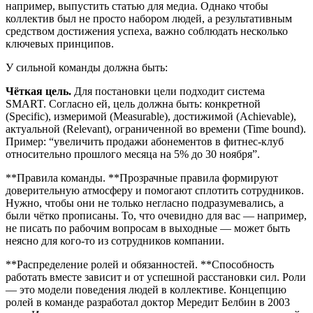
например, выпустить статью для медиа. Однако чтобы
коллектив был не просто набором людей, а результативным
средством достижения успеха, важно соблюдать несколько
ключевых принципов.
У сильной команды должна быть:
Чёткая цель.
Для постановки цели подходит система
SMART. Согласно ей, цель должна быть: конкретной
(Specific), измеримой (Measurable), достижимой (Achievable),
актуальной (Relevant), ограниченной во времени (Time bound).
Пример: “увеличить продажи абонементов в фитнес-клуб
относительно прошлого месяца на 5% до 30 ноября”.
**Правила команды. **Прозрачные правила формируют
доверительную атмосферу и помогают сплотить сотрудников.
Нужно, чтобы они не только негласно подразумевались, а
были чётко прописаны. То, что очевидно для вас — например,
не писать по рабочим вопросам в выходные — может быть
неясно для кого-то из сотрудников компании.
**Распределение ролей и обязанностей. **Способность
работать вместе зависит и от успешной расстановки сил. Роли
— это модели поведения людей в коллективе. Концепцию
ролей в команде разработал доктор Мередит Белбин в 2003