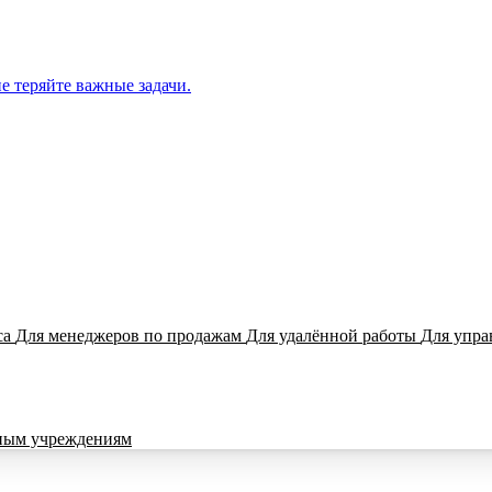
е теряйте важные задачи.
са
Для менеджеров по продажам
Для удалённой работы
Для упра
ным учреждениям