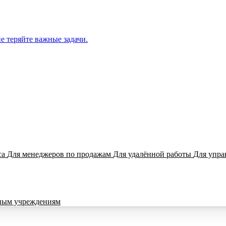
е теряйте важные задачи.
са
Для менеджеров по продажам
Для удалённой работы
Для упра
ным учреждениям