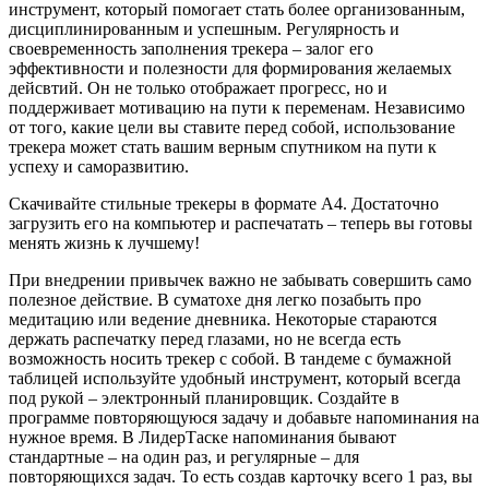
инструмент, который помогает стать более организованным,
дисциплинированным и успешным. Регулярность и
своевременность заполнения трекера – залог его
эффективности и полезности для формирования желаемых
дейсвтий. Он не только отображает прогресс, но и
поддерживает мотивацию на пути к переменам. Независимо
от того, какие цели вы ставите перед собой, использование
трекера может стать вашим верным спутником на пути к
успеху и саморазвитию.
Скачивайте стильные трекеры в формате А4. Достаточно
загрузить его на компьютер и распечатать – теперь вы готовы
менять жизнь к лучшему!
При внедрении привычек важно не забывать совершить само
полезное действие. В суматохе дня легко позабыть про
медитацию или ведение дневника. Некоторые стараются
держать распечатку перед глазами, но не всегда есть
возможность носить трекер с собой. В тандеме с бумажной
таблицей используйте удобный инструмент, который всегда
под рукой – электронный планировщик. Создайте в
программе повторяющуюся задачу и добавьте напоминания на
нужное время. В ЛидерТаске напоминания бывают
стандартные – на один раз, и регулярные – для
повторяющихся задач. То есть создав карточку всего 1 раз, вы